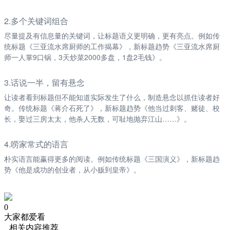
2.多个关键词组合
尽量提及有信息量的关键词，让标题语义更明确，更有亮点。例如传
统标题《三亚流水席厨师的工作揭幕》，新标题趋势《三亚流水席厨
师一人掌9口锅，3天炒菜2000多盘，1盘2毛钱》。
3.话说一半，留有悬念
让读者看到标题但不能知道实际发生了什么，制造悬念以抓住读者好
奇。传统标题《蒋介石死了》，新标题趋势《他当过刺客、赌徒、校
长，娶过三房太太，他杀人无数，可耻地抛弃江山……》。
4.唠家常式的语言
朴实语言能赢得更多的阅读。例如传统标题《三国演义》，新标题趋
势《他是成功的创业者，从小贩到皇帝》。
0
大家都爱看
相关内容推荐