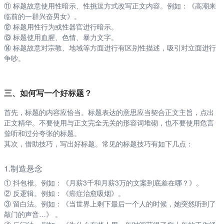
⑪ 标题故意使用性暗示、性挑逗方式改写正文内容。例如：《高潮来
临前的一群兴奋男女》。
⑫ 标题用性行为或性器官进行暗示。
⑬ 标题使用血腥、色情、暴力文字。
⑭ 标题故意对宗教、地域等方面进行有区别性描述，吸引对立面进行
争吵。
三、如何写一个好标题？
首先，标题的内容应恰当。标题表达的意思应当契合正文主旨，点出
正文精华。不要使用与正文完全无关的形容词堆砌，也不要使用危言
耸听和过分夸张的标题。
其次，借助技巧，写出好标题。常见的标题技巧有如下几点：
1.制造悬念
① 抖包袱。例如：《月薪3千和月薪3万的文案到底差在哪？》。
② 反逻辑。例如：《癌症治愈吸烟》。
③ 留白法。例如：《当世界上剩下最后一个人的时候，她突然听到了
敲门的声音…》 。