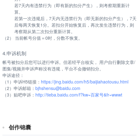
若7天内有违禁行为（即有新的扣分产生），则考察期重新计
算。
若第一次违规后，7天内无违禁行为（即无新的扣分产生），7天
后每两天恢复1分。若扣分开始恢复后，再次发生违禁行为，则
考察期从第二次扣分重新计算。
（2） 当前帐号分值＝0时，分数不恢复。
4.申诉机制
帐号被扣分后您可以进行申诉。但若经平台核实， 用户自行删除文章/
图集/视频并申诉声称没有违规，平台不会撤销扣分。
申诉途径：
（1）申诉H5链接：
https://jing.b
aidu.com/h5/baijiahaotousu.html
（2）申诉邮箱：
bjhshensu@baid
u.com
（3）贴吧申诉：
http://tieba.baidu.com/
f?kw=百家号&fr=wwwt
创作锦囊