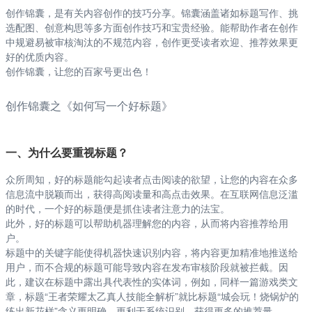
创作锦囊，是有关内容创作的技巧分享。锦囊涵盖诸如标题写作、挑
选配图、创意构思等多方面创作技巧和宝贵经验。能帮助作者在创作
中规避易被审核淘汰的不规范内容，创作更受读者欢迎、推荐效果更
好的优质内容。
创作锦囊，让您的百家号更出色！
创作锦囊之《如何写一个好标题》
一、为什么要重视标题？
众所周知，好的标题能勾起读者点击阅读的欲望，让您的内容在众多
信息流中脱颖而出，获得高阅读量和高点击效果。在互联网信息泛滥
的时代，一个好的标题便是抓住读者注意力的法宝。
此外，好的标题可以帮助机器理解您的内容，从而将内容推荐给用
户。
标题中的关键字能使得机器快速识别内容，将内容更加精准地推送给
用户，而不合规的标题可能导致内容在发布审核阶段就被拦截。因
此，建议在标题中露出具代表性的实体词，例如，同样一篇游戏类文
章，标题“王者荣耀太乙真人技能全解析”就比标题“城会玩！烧锅炉的
练出新花样”含义更明确，更利于系统识别，获得更多的推荐量。