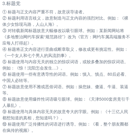
3.标题党
① 标题与正文内容严重不符，故意误导读者。
② 标题利用语言歧义，故意制造与正文内容的强烈对比。例如：《裸
体少女惊现马路，人山人海》。
③ 对转载新闻标题故意大幅修改以吸引眼球。例如：某新闻网站将
《多地整治网约车探索“规范路径”》改为《官方：网约车属高端服务不
应每人打得起》。
④ 标题将正文内容进行歪曲或断章取义，修改成更有挑逗性。例如：
《一个女人和七个男人的风流韵事》。
⑤ 标题使用与内容无关的独立的惊叹词语，或较多叠加的惊叹词语。
例如：《惊！沈阳怎会发生…》。
⑥ 标题使用一些有意诱导性的词语。例如：慎入、慎点、80后必看、
中国人必转等。
⑦ 标题故意使用不雅或恶俗词语。例如：操您妹、傻逼、牛逼、装逼
等。
⑧ 标题故意使用爆炸性词语吸引眼球。例如：《天津5000套房竟引千
人暴乱》。
⑨ 标题使用与具体内容无关的故意夸大的字眼。例如：《十三亿人民
都想知道的真相，您知道吗？》。
⑩ 标题使用广泛传播性的词语进行诱导。例如：《看，整个朋友圈都
在疯传的视频》。