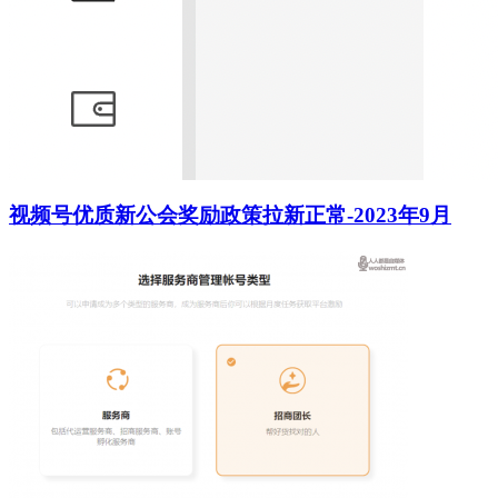
视频号优质新公会奖励政策拉新正常-2023年9月