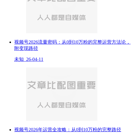
视频号2026流量密码：从0到10万粉的完整运营方法论，
附变现路径
未知 26-04-11
视频号2026年运营全攻略：从0到10万粉的完整路径