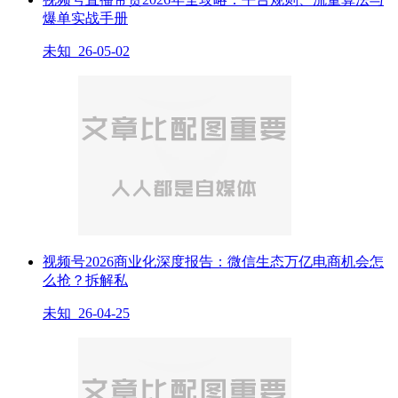
爆单实战手册
未知 26-05-02
视频号2026商业化深度报告：微信生态万亿电商机会怎
么抢？拆解私
未知 26-04-25