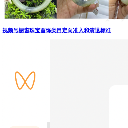
视频号橱窗珠宝首饰类目定向准入和清退标准