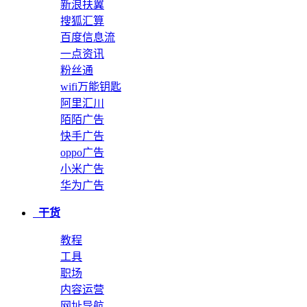
新浪扶翼
搜狐汇算
百度信息流
一点资讯
粉丝通
wifi万能钥匙
阿里汇川
陌陌广告
快手广告
oppo广告
小米广告
华为广告
干货
教程
工具
职场
内容运营
网址导航