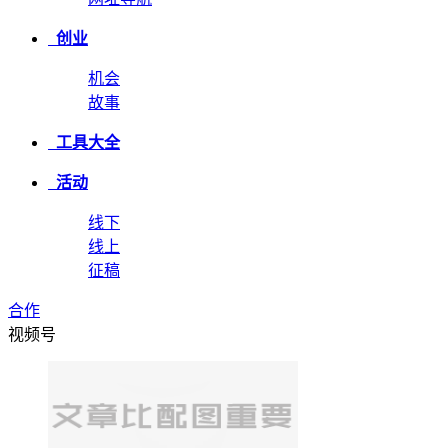
创业
机会
故事
工具大全
活动
线下
线上
征稿
合作
视频号