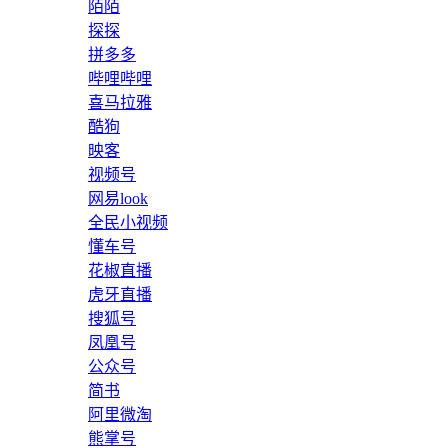
陌陌
探探
拼多多
哔哩哔哩
喜马拉雅
酷狗
映客
视频号
网易look
全民小视频
懂车号
花椒直播
虎牙直播
搜狐号
凤凰号
公众号
简书
阿里微淘
熊掌号