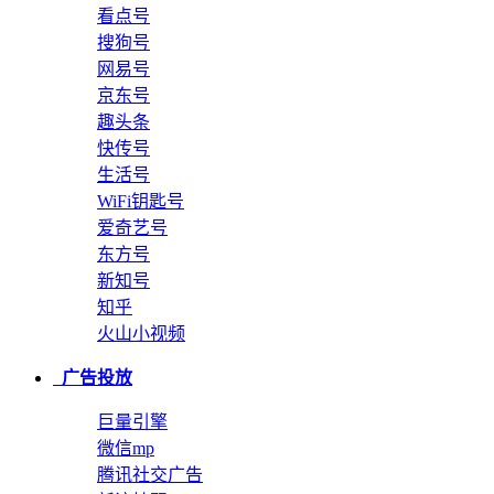
看点号
搜狗号
网易号
京东号
趣头条
快传号
生活号
WiFi钥匙号
爱奇艺号
东方号
新知号
知乎
火山小视频
广告投放
巨量引擎
微信mp
腾讯社交广告