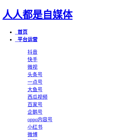
人人都是自媒体
首页
平台运营
抖音
快手
微视
头条号
一点号
大鱼号
西瓜视频
百家号
企鹅号
oppo内容号
小红书
微博