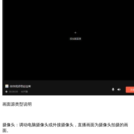
画面源类型说明
摄像头：调动电脑摄像头或外接摄像头，直播画面为摄像头拍摄的画
面。