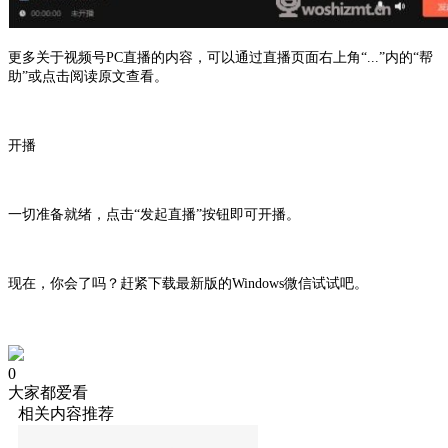
更多关于视频号PC直播的内容，可以通过直播页面右上角“...”内的“帮
助”或点击阅读原文查看。
开播
一切准备就绪，点击“发起直播”按钮即可开播。
现在，你会了吗？赶紧下载最新版的Windows微信试试吧。
0
大家都爱看
相关内容推荐