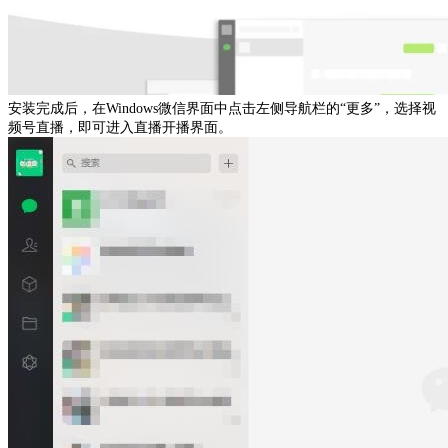
安装完成后，在Windows微信界面中点击左侧导航栏的“更多”，选择视
频号直播，即可进入直播开播界面。