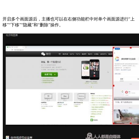
开启多个画面源后，主播也可以在右侧功能栏中对单个画面源进行“上
移”“下移”“隐藏”和“删除”操作。