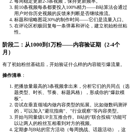
每周稳定更新2-3条视频，保持更新频率。
前10条视频每条都要投入100%精力——B站算法会通过
用户对你历史视频的反馈来判断是否继续推流。
标题和缩略图花30%的制作时间——它们是流量入口。
在评论区积极回复每一条弹幕和评论，建立初始粉丝粘
性。
阶段二：从1000到1万粉——内容验证期（2-4个
月）
有了初始粉丝基础后，开始验证什么样的内容能引爆流量。
操作清单
：
把播放量最高的3条视频拿出来，分析它们的共同点（选
题类型、时长、节奏、标题风格），形成你的"爆款模
板"。
尝试在垂直领域内做内容类型的拓展。比如做数码测评
的，可以加入"避坑指南"、"行业观察"等内容类型。
开始与同量级UP主互推合作。B站的"联合投稿"功能可
以让两人的粉丝互相看到对方的视频。
定期参与B站的官方活动（每周挑战、话题活动），这