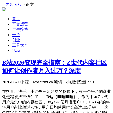
>
内容运营
> 正文
首页
平台运营
广告投放
干货
创业
工具大全
活动
B站2026变现完全指南：Z世代内容社区
如何让创作者月入过万？深度
2026-06-09
来源：woshizmt.cn
编辑：小编
浏览量：
913
在抖音、快手、小红书三足鼎立的格局下，有一个平台的商业
化进程被严重低估了——
B站（哔哩哔哩）
。作为中国Z世代
用户最集中的内容社区，B站3.48亿月活用户中，18-35岁的年
轻用户占比超过78%，用户日均使用时长高达105分钟——这
个数字甚至超过了抖音的102分钟（QuestMobile 2026年Q1数