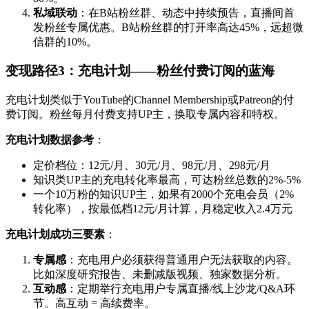
私域联动
：在B站粉丝群、动态中持续预告，直播间首
发粉丝专属优惠。B站粉丝群的打开率高达45%，远超微
信群的10%。
变现路径3：充电计划——粉丝付费订阅的蓝海
充电计划类似于YouTube的Channel Membership或Patreon的付
费订阅。粉丝每月付费支持UP主，换取专属内容和特权。
充电计划数据参考
：
定价档位：12元/月、30元/月、98元/月、298元/月
知识类UP主的充电转化率最高，可达粉丝总数的2%-5%
一个10万粉的知识UP主，如果有2000个充电会员（2%
转化率），按最低档12元/月计算，月稳定收入2.4万元
充电计划成功三要素
：
专属感
：充电用户必须获得普通用户无法获取的内容。
比如深度研究报告、未删减版视频、独家数据分析。
互动感
：定期举行充电用户专属直播/线上沙龙/Q&A环
节。高互动 = 高续费率。