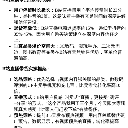
用户停留时长极长
：B站直播间用户平均停留时长23分
钟，是抖音的3倍。这意味着主播有充足时间做深度讲解
和信任建设。
退货率极低
：B站直播电商退货率约15%，远低于抖音的
35%-45%。因为用户购买决策建立在深度内容信任之
上。
垂直品类溢价空间大
：3C数码、潮玩手办、二次元周
边、图书教育等品类在B站有天然销售优势，客单价普
遍偏高。
B站直播带货实操框架
：
选品策略
：优先选择与视频内容强关联的品类。做数码
评测的UP主卖手机壳和充电宝，比卖零食转化率高10
倍。
直播形式
：B站用户反感"叫卖式"直播，更接受"测评
+分享"的形式。"这个产品我用了三个月，今天跟大家聊
聊真实感受"比"家人们赶紧下单"有效得多。
预热策略
：提前3-5天发布预热视频，用内容种草替代硬
广预告。数据显示，有视频预热的直播，转化率提高
80%。