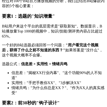
经过对100个B站百万播放视频的分析，我们总结出B站爆款内
容的5个核心要素：
要素1：选题的"知识增量"
B站用户来这个平台的底层需求是"获取新知"。数据显示，B
站播放量Top 1000的视频中，知识/技能/测评类内容占比超过
65%。
一个好的B站选题必须回答一个问题：
"用户看完这个视频
后，获得了什么之前不知道的东西？"
如果答案是"没什么"，
这个视频大概率不会爆。
选题公式：
信息差 × 实用性 × 情绪共鸣
信息差："揭秘XX行业内幕"、"这个功能90%的人不知
道"
实用性："手把手教你XX"、"3步解决XX"
情绪共鸣："为什么你总是XX？"、"作为XX人的真实感
受"
要素2：前30秒的"钩子设计"