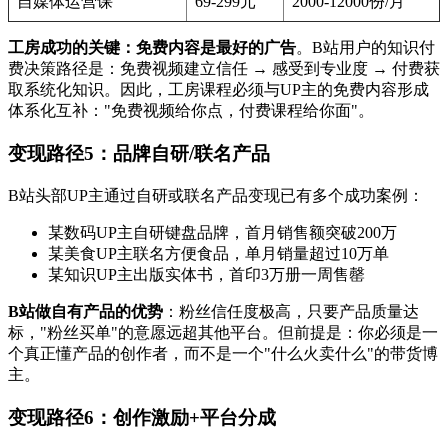
自媒体运营课
69-299元
2000-12000份/月
工房成功的关键：免费内容是最好的广告
。B站用户的知识付
费决策路径是：免费视频建立信任 → 感受到专业度 → 付费获
取系统化知识。因此，工房课程必须与UP主的免费内容形成
体系化互补："免费视频给你点，付费课程给你面"。
变现路径5：品牌自研/联名产品
B站头部UP主通过自研或联名产品变现已有多个成功案例：
某数码UP主自研键盘品牌，首月销售额突破200万
某美食UP主联名方便食品，单月销量超过10万单
某知识UP主出版实体书，首印3万册一周售罄
B站做自有产品的优势
：粉丝信任度极高，只要产品质量达
标，"粉丝买单"的意愿远超其他平台。但前提是：你必须是一
个真正懂产品的创作者，而不是一个"什么火卖什么"的带货博
主。
变现路径6：创作激励+平台分成