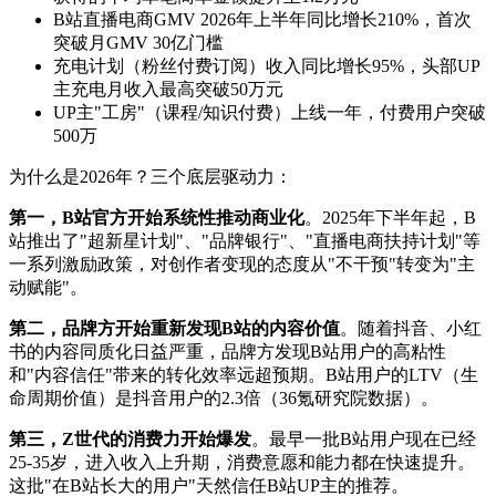
B站直播电商GMV 2026年上半年同比增长210%，首次
突破月GMV 30亿门槛
充电计划（粉丝付费订阅）收入同比增长95%，头部UP
主充电月收入最高突破50万元
UP主"工房"（课程/知识付费）上线一年，付费用户突破
500万
为什么是2026年？三个底层驱动力：
第一，B站官方开始系统性推动商业化
。2025年下半年起，B
站推出了"超新星计划"、"品牌银行"、"直播电商扶持计划"等
一系列激励政策，对创作者变现的态度从"不干预"转变为"主
动赋能"。
第二，品牌方开始重新发现B站的内容价值
。随着抖音、小红
书的内容同质化日益严重，品牌方发现B站用户的高粘性
和"内容信任"带来的转化效率远超预期。B站用户的LTV（生
命周期价值）是抖音用户的2.3倍（36氪研究院数据）。
第三，Z世代的消费力开始爆发
。最早一批B站用户现在已经
25-35岁，进入收入上升期，消费意愿和能力都在快速提升。
这批"在B站长大的用户"天然信任B站UP主的推荐。