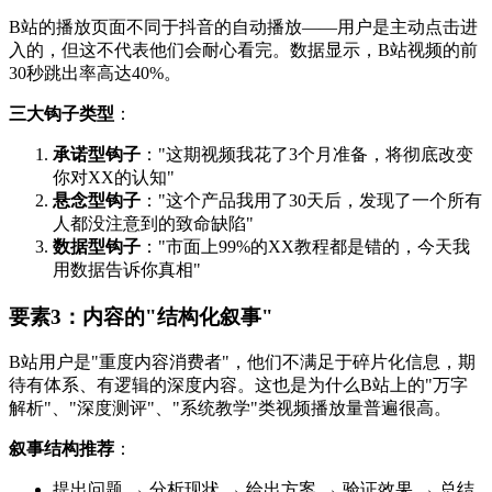
B站的播放页面不同于抖音的自动播放——用户是主动点击进
入的，但这不代表他们会耐心看完。数据显示，B站视频的前
30秒跳出率高达40%。
三大钩子类型
：
承诺型钩子
："这期视频我花了3个月准备，将彻底改变
你对XX的认知"
悬念型钩子
："这个产品我用了30天后，发现了一个所有
人都没注意到的致命缺陷"
数据型钩子
："市面上99%的XX教程都是错的，今天我
用数据告诉你真相"
要素3：内容的"结构化叙事"
B站用户是"重度内容消费者"，他们不满足于碎片化信息，期
待有体系、有逻辑的深度内容。这也是为什么B站上的"万字
解析"、"深度测评"、"系统教学"类视频播放量普遍很高。
叙事结构推荐
：
提出问题 → 分析现状 → 给出方案 → 验证效果 → 总结