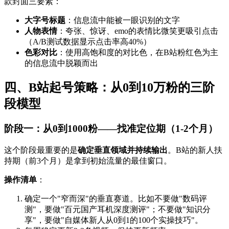
款封面三要素：
大字号标题
：信息流中能被一眼识别的文字
人物表情
：夸张、惊讶、emo的表情比微笑更吸引点击
（A/B测试数据显示点击率高40%）
色彩对比
：使用高饱和度的对比色，在B站粉红色为主
的信息流中脱颖而出
四、B站起号策略：从0到10万粉的三阶
段模型
阶段一：从0到1000粉——找准定位期（1-2个月）
这个阶段最重要的是
确定垂直领域并持续输出
。B站的新人扶
持期（前3个月）是拿到初始流量的最佳窗口。
操作清单
：
确定一个"窄而深"的垂直赛道。比如不要做"数码评
测"，要做"百元国产耳机深度测评"；不要做"知识分
享"，要做"自媒体新人从0到1的100个实操技巧"。