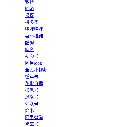
微博
陌陌
探探
拼多多
哔哩哔哩
喜马拉雅
酷狗
映客
视频号
网易look
全民小视频
懂车号
花椒直播
搜狐号
凤凰号
公众号
简书
阿里微淘
熊掌号