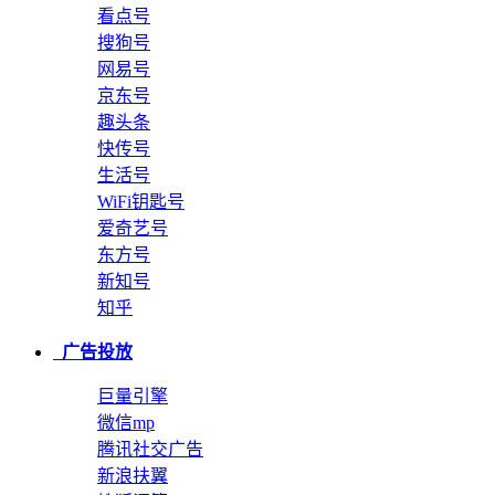
看点号
搜狗号
网易号
京东号
趣头条
快传号
生活号
WiFi钥匙号
爱奇艺号
东方号
新知号
知乎
广告投放
巨量引擎
微信mp
腾讯社交广告
新浪扶翼