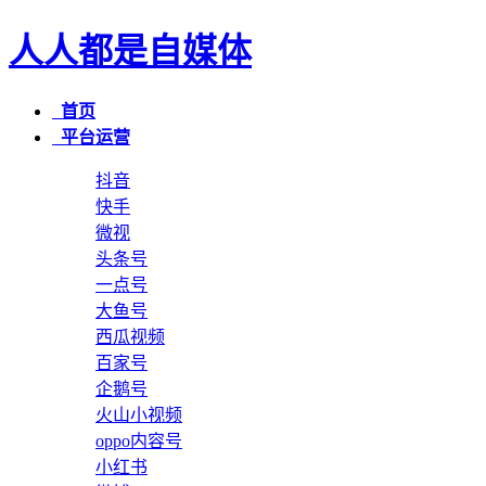
人人都是自媒体
首页
平台运营
抖音
快手
微视
头条号
一点号
大鱼号
西瓜视频
百家号
企鹅号
火山小视频
oppo内容号
小红书