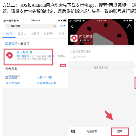
方法二： iOS和Android用户均需先下载支付宝app，搜索“西
题，请将支付宝先解除绑定，然后重新绑定成与头条一致的账号进行提