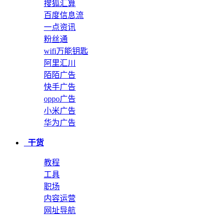
搜狐汇算
百度信息流
一点资讯
粉丝通
wifi万能钥匙
阿里汇川
陌陌广告
快手广告
oppo广告
小米广告
华为广告
干货
教程
工具
职场
内容运营
网址导航