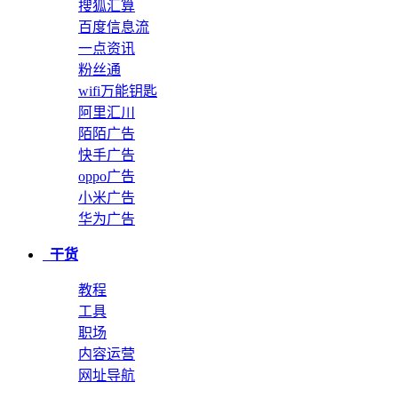
搜狐汇算
百度信息流
一点资讯
粉丝通
wifi万能钥匙
阿里汇川
陌陌广告
快手广告
oppo广告
小米广告
华为广告
干货
教程
工具
职场
内容运营
网址导航