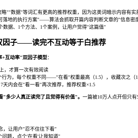
"攻略""数据"等词汇有更高的推荐权重，因为这类词暗示内容有实
可落地的执行方案"——算法会抓取开篇内容判断文章的"信息密度
个数据、1个方法、1个案例，让用户觉得"这篇值"
双因子——读完不互动等于白推荐
率+互动率"双因子模型
：
以上，才算一次有效阅读
行为，每个权重不同——"在看"权重最高（1.5），收藏次之（1.2
天内会在"看一看"再次推荐，推荐权重×1.5
看"多少人真正读完了且觉得有价值"。
一篇被10万人点开但只
念，让用户"忍不住往下看"
问题，点个'在看'让我知道"