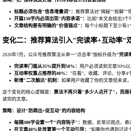
标题必须包含"信息增量词"：
推荐算法对"揭秘""拆解"
开篇150字内必须出现"内容承诺"：
比如"本文会给出3个
文章结构要有明确的"价值锚点"：
每个小标题下至少有1
变化二：推荐算法引入"完读率+互动率"
2026年7月，公众号推荐算法从单一"点击率"指标升级为
"完读
完读率门槛从35%提升到50%：
用户必须读到文章50%
互动率权重占推荐的40%：
"在看"、收藏、评论、分享4个
新增"二次触达"机制：
如果用户收藏了你的文章但未读，7
这个变化的核心逻辑是：
算法不再只看"多少人点开了"，而是
读完的文章。
策略：设计"防跳出+促互动"的内容结构
每隔300字设置一个"内容钩子"：
数据、反常识观点、悬
在文章40%处放置第一个互动引导：
"如果你也遇到过这个