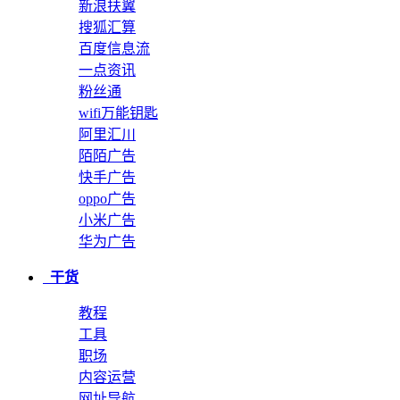
新浪扶翼
搜狐汇算
百度信息流
一点资讯
粉丝通
wifi万能钥匙
阿里汇川
陌陌广告
快手广告
oppo广告
小米广告
华为广告
干货
教程
工具
职场
内容运营
网址导航