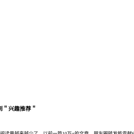
到＂兴趣推荐＂
阅读量越来越少了。以前一篇10万+的文章，朋友圈转发能贡献6