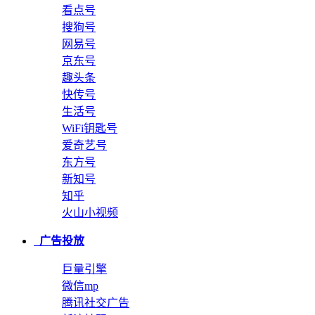
看点号
搜狗号
网易号
京东号
趣头条
快传号
生活号
WiFi钥匙号
爱奇艺号
东方号
新知号
知乎
火山小视频
广告投放
巨量引擎
微信mp
腾讯社交广告