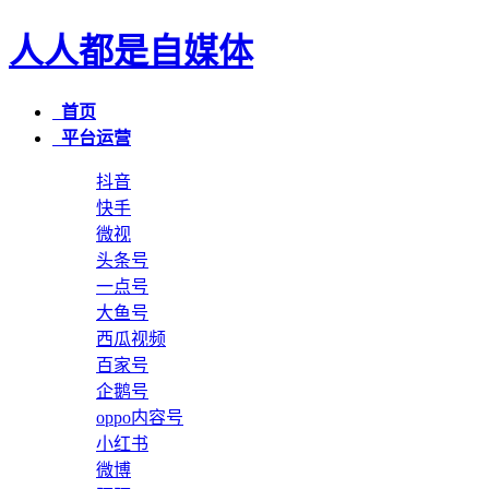
人人都是自媒体
首页
平台运营
抖音
快手
微视
头条号
一点号
大鱼号
西瓜视频
百家号
企鹅号
oppo内容号
小红书
微博