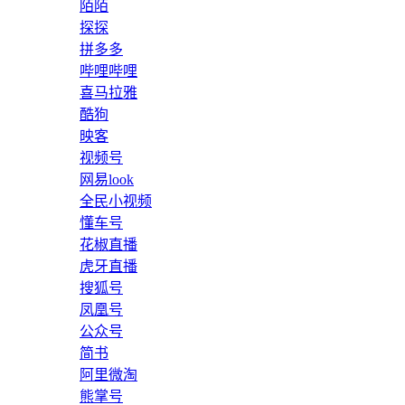
陌陌
探探
拼多多
哔哩哔哩
喜马拉雅
酷狗
映客
视频号
网易look
全民小视频
懂车号
花椒直播
虎牙直播
搜狐号
凤凰号
公众号
简书
阿里微淘
熊掌号