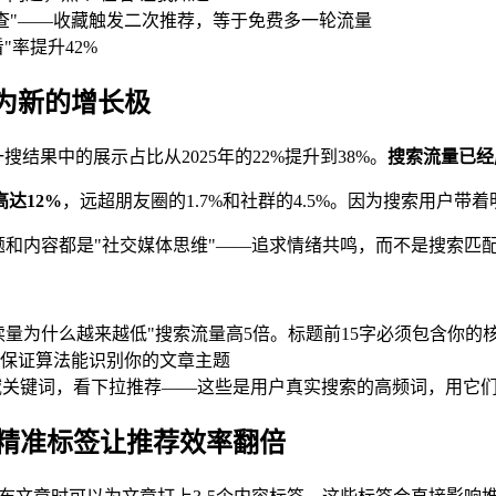
查"——收藏触发二次推荐，等于免费多一轮流量
"率提升42%
为新的增长极
搜结果中的展示占比从2025年的22%提升到38%。
搜索流量已经
达12%
，远超朋友圈的1.7%和社群的4.5%。因为搜索用户
题和内容都是"社交媒体思维"——追求情绪共鸣，而不是搜索匹
读量为什么越来越低"搜索流量高5倍。标题前15字必须包含你的
保证算法能识别你的文章主题
域关键词，看下拉推荐——这些是用户真实搜索的高频词，用它
—精准标签让推荐效率翻倍