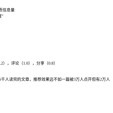
质信息量
"
），评论（1.0），分享（0.8）
有5千人读完的文章，推荐效果远不如一篇被3万人点开但有2万人