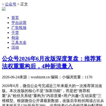
>
公众号
> 正文
首页
平台运营
广告投放
干货
创业
工具大全
活动
公众号2026年6月改版深度复盘：推荐算
法权重重构后，4种新流量入
2026-06-24
来源：woshizmt.cn
编辑：小编
浏览量：
1170
2026年6月，微信公众号完成近三年来最大的一次推荐算法改
版。本次改版的核心不是"加新功能"，而是把"推荐权
重"从"粉丝关系链"重构为"内容质量×用户兴趣×互动深度"三
维模型。根据微信公开课最新数据，改版后非粉丝阅读占比从
原本的不足12%跃升至38%，这意味着公众号的流量分配逻辑