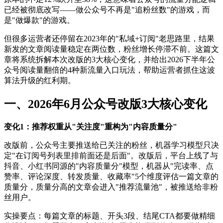
已经被彻底改写——做公众号不再是"追粉丝数"的游戏，而
是"做爆款"的游戏。
但很多运营者还停留在2023年的"私域+订阅"老思路里，结果
新发的文章阅读量稳定在两位数，粉丝增长停滞不前。这篇文
章将系统拆解本次改版的3大核心变化，并给出2026下半年公
众号阅读量翻倍的4种新流量入口玩法，帮助运营者抓住这波
算法升级的红利期。
一、2026年6月公众号改版3大核心变化
变化1：推荐权重从"关注度"重构为"内容质量分"
改版前，公众号主要推送给已关注的粉丝，机器学习模型只决
定"在订阅号列表里排前面还是后面"。改版后，平台上线了与
抖音、小红书同源的"内容质量分"模型，机器从"完读率、点
赞率、评论深度、转发质量、收藏率"5个维度评估一篇文章的
质量分，质量分高的文章会进入"推荐流量池"，被推送给非粉
丝用户。
实操要点：每篇文章的标题、开头3段、结尾CTA都要做精细