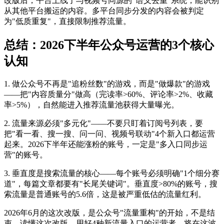
改版后，平台上线了与视频号同源的"语义去重"系统，能识别
从其他平台搬运的内容。多平台同步分发的内容会被判定
为"低质重复"，直接限制推荐流量。
总结：2026下半年公众号运营的3个核心
认知
1. 做公众号不再是"追粉丝数"的游戏，而是"做爆款"的游戏
——把"内容质量分"做高（完读率>60%、评论率>2%、收藏
率>5%），自然能进入推荐流量池获得大量曝光。
2. 流量来源必须"多元化"——不要只盯着订阅号列表，要
把"看一看、搜一搜、问一问、视频号联动"4个新入口都运营
起来。2026下半年还能涨粉的账号，一定是"多入口同步运
营"的账号。
3. 垂直度是搜索流量的核心——每个账号必须明确"1个细分赛
道"，每篇文章都要有"长尾关键词"。垂直度>80%的账号，搜
索流量是普通账号的5.6倍，这是被严重低估的流量红利。
2026年6月的这次改版，是公众号"流量重构"的开始，不是结
束。读懂这次改版、用好4种新流量入口的运营者，将在这波