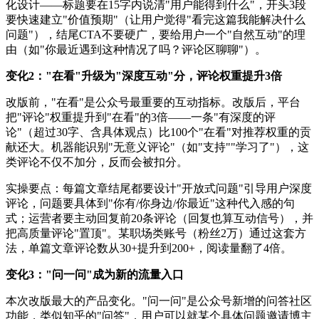
化设计——标题要在15字内说清"用户能得到什么"，开头3段
要快速建立"价值预期"（让用户觉得"看完这篇我能解决什么
问题"），结尾CTA不要硬广，要给用户一个"自然互动"的理
由（如"你最近遇到这种情况了吗？评论区聊聊"）。
变化2："在看"升级为"深度互动"分，评论权重提升3倍
改版前，"在看"是公众号最重要的互动指标。改版后，平台
把"评论"权重提升到"在看"的3倍——一条"有深度的评
论"（超过30字、含具体观点）比100个"在看"对推荐权重的贡
献还大。机器能识别"无意义评论"（如"支持""学习了"），这
类评论不仅不加分，反而会被扣分。
实操要点：每篇文章结尾都要设计"开放式问题"引导用户深度
评论，问题要具体到"你有/你身边/你最近"这种代入感的句
式；运营者要主动回复前20条评论（回复也算互动信号），并
把高质量评论"置顶"。某职场类账号（粉丝2万）通过这套方
法，单篇文章评论数从30+提升到200+，阅读量翻了4倍。
变化3："问一问"成为新的流量入口
本次改版最大的产品变化。"问一问"是公众号新增的问答社区
功能，类似知乎的"问答"，用户可以就某个具体问题邀请博主