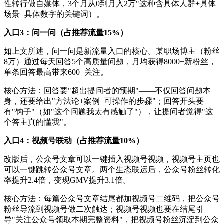
性转行做自媒体，3个月从0到月入2万"这种含具体人群+具体
场景+具体数字的关键词）。
入口3：问一问（占推荐流量15%）
如上文所述，问一问是新流量入口的核心。某职场博主（粉丝
8万）通过每天回答5个高质量问题，月均获得8000+新粉丝，
单条回答最高带来600+关注。
核心方法：回答要"超出提问者的预期"——不仅回答问题本
身，还要给出"方法论+案例+可操作的步骤"；回答开头要
有"钩子"（如"这个问题我太有感触了"），让提问者觉得"这
个答主真的懂我"。
入口4：视频号联动（占推荐流量10%）
改版后，公众号文章可以一键插入视频号视频，视频号主页也
可以一键跳转公众号文章。两个生态联运后，公众号粉丝转化
率提升2.4倍，变现GMV提升3.1倍。
核心方法：每篇公众号文章结尾都加视频号二维码，把公众号
粉丝导流到视频号做二次触达；视频号视频也要在结尾引
导"关注公众号领取本期完整资料"，把视频号粉丝沉淀到公众