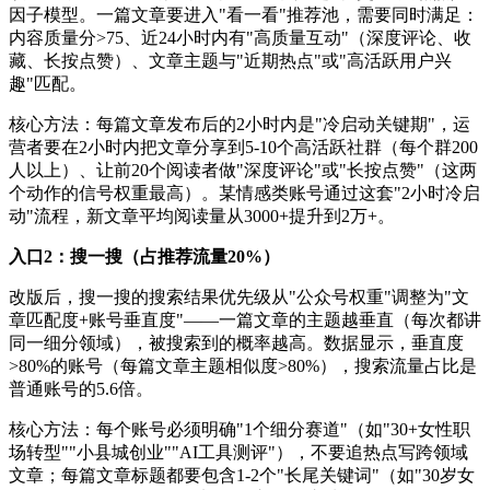
因子模型。一篇文章要进入"看一看"推荐池，需要同时满足：
内容质量分>75、近24小时内有"高质量互动"（深度评论、收
藏、长按点赞）、文章主题与"近期热点"或"高活跃用户兴
趣"匹配。
核心方法：每篇文章发布后的2小时内是"冷启动关键期"，运
营者要在2小时内把文章分享到5-10个高活跃社群（每个群200
人以上）、让前20个阅读者做"深度评论"或"长按点赞"（这两
个动作的信号权重最高）。某情感类账号通过这套"2小时冷启
动"流程，新文章平均阅读量从3000+提升到2万+。
入口2：搜一搜（占推荐流量20%）
改版后，搜一搜的搜索结果优先级从"公众号权重"调整为"文
章匹配度+账号垂直度"——一篇文章的主题越垂直（每次都讲
同一细分领域），被搜索到的概率越高。数据显示，垂直度
>80%的账号（每篇文章主题相似度>80%），搜索流量占比是
普通账号的5.6倍。
核心方法：每个账号必须明确"1个细分赛道"（如"30+女性职
场转型""小县城创业""AI工具测评"），不要追热点写跨领域
文章；每篇文章标题都要包含1-2个"长尾关键词"（如"30岁女