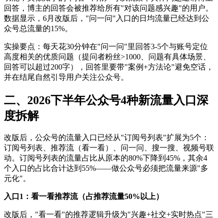
回答，博主的回答会被推荐给所有"对该问题感兴趣"的用户。
数据显示，6月改版后，"问一问"入口的日均流量已经达到公
众号总流量的15%。
实操要点：每天花30分钟在"问一问"里回答3-5个与账号定位
高度相关的优质问题（提问者粉丝>1000、问题有具体场景、
回答可以超过200字），回答里要带"案例+方法论"避免空话，
并在结尾自然引导用户关注公众号。
二、2026下半年公众号4种新流量入口深
度拆解
改版后，公众号的流量入口已经从"订阅号列表"扩展为5个：
订阅号列表、推荐流（看一看）、问一问、搜一搜、视频号联
动。订阅号列表的流量占比从原本的80%下降到45%，其余4
个入口的占比合计达到55%——做公众号必须把流量来源"多
元化"。
入口1：看一看推荐流（占推荐流量50%以上）
改版后，"看一看"的推荐逻辑升级为"兴趣+社交+实时热点"三