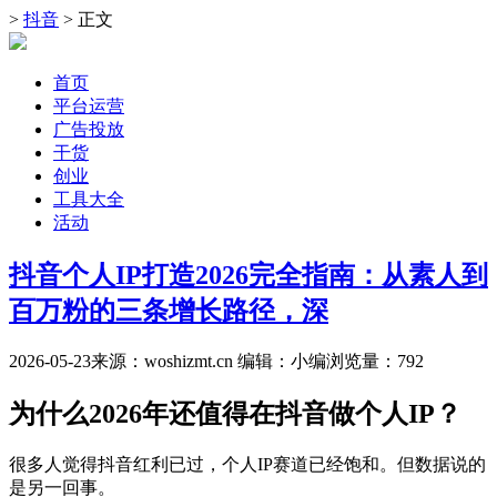
>
抖音
> 正文
首页
平台运营
广告投放
干货
创业
工具大全
活动
抖音个人IP打造2026完全指南：从素人到
百万粉的三条增长路径，深
2026-05-23
来源：woshizmt.cn
编辑：小编
浏览量：
792
为什么2026年还值得在抖音做个人IP？
很多人觉得抖音红利已过，个人IP赛道已经饱和。但数据说的
是另一回事。