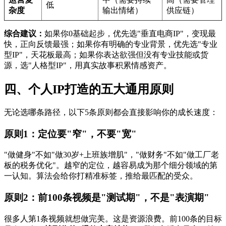
低
杂度
输出情绪）
供应链）
综合建议：
如果你0基础起步，优先选"垂直电商IP"，变现最
快，正向反馈最强；如果你有明确的专业背景，优先选"专业
型IP"，天花板最高；如果你表达欲强但没有专业技能或货
源，选"人格型IP"，用真实故事积累情感资产。
四、个人IP打造的五大通用原则
无论选哪条路径，以下5条原则都会直接影响你的成长速度：
原则1：定位要"窄"，不要"宽"
"做健身"不如"做30岁+上班族增肌"，"做财务"不如"做工厂老
板的税务优化"。越窄的定位，越容易成为那个细分领域的第
一认知。算法会给你打精准标签，推给最匹配的受众。
原则2：前100条视频是"测试期"，不是"表演期"
很多人第1条视频就想做完美。这是资源浪费。前100条的目标