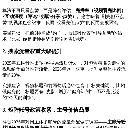
算法不再只看点赞，而是综合评估：
完播率（视频看完比例）
×互动深度（评论>收藏>分享>点赞）
。这意味着"刷完但不点
赞"的视频也会被推，反而"没看完但点赞"的反而会被限流。
实操建议：把前3秒当成"钩子"，后10秒设置"引导互动"的话
术（比如"你是哪种类型？评论区告诉我"）。
2. 搜索流量权重大幅提升
2025年底抖音推出"内容搜索激励计划"，对包含精准关键词的
视频给予额外推荐流量。2026年这一权重已提升至整体推荐流
量的23%。
实操建议：视频标题和前两句话必须包含"目标关键词"，比如
做健身的，标题要有"减脂""增肌""健身计划"，而不是泛泛
的"今天的训练"。
3. 矩阵账号政策收紧，主号价值凸显
抖音2026年对同主体多账号的流量分配做了调整——
主账号粉
丝增长速度比矩阵小号快3-5倍
，平台在主动引导创作者集中