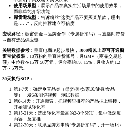
使用场景型
：展示产品在真实生活场景中的使用效果，
而非单纯介绍功能
踩雷避坑型
：告诉粉丝"这类产品不要买某某款，理由
是……"，反向推荐建立可信度
变现路径：
橱窗佣金→品牌合作（专属折扣码）→直播间带货
→自有选品供应链
关键数据参考：
垂直电商IP起步最快，
1000粉以上即可开通橱
窗带货权限
，10万粉的垂直带货账号，月GMV（商品交易总
额）中位数在15万-50万元，佣金率约8%-15%，月收入约1.2
万-7.5万元。
30天执行SOP：
第1-7天：确定垂直品类（母婴/美妆/家居/健身/食品
等），发5条测评视频，测试数据
第8-14天：开通橱窗，把视频里推荐的产品挂上链接，
开始测试转化率
第15-21天：选出转化率最高的2-3个SKU，集中做深度
内容，反复推
第22-30天：联系品牌方申请"专属折扣码"，开一场1小