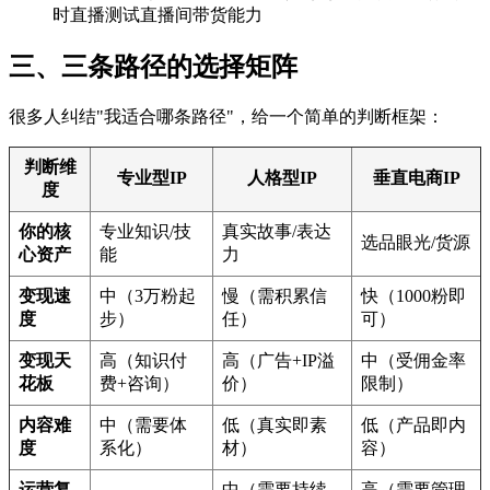
时直播测试直播间带货能力
三、三条路径的选择矩阵
很多人纠结"我适合哪条路径"，给一个简单的判断框架：
判断维
专业型IP
人格型IP
垂直电商IP
度
你的核
专业知识/技
真实故事/表达
选品眼光/货源
心资产
能
力
变现速
中（3万粉起
慢（需积累信
快（1000粉即
度
步）
任）
可）
变现天
高（知识付
高（广告+IP溢
中（受佣金率
花板
费+咨询）
价）
限制）
内容难
中（需要体
低（真实即素
低（产品即内
度
系化）
材）
容）
运营复
中（需要持续
高（需要管理