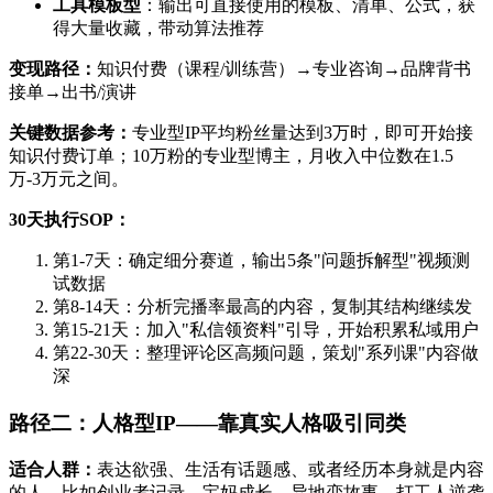
工具模板型
：输出可直接使用的模板、清单、公式，获
得大量收藏，带动算法推荐
变现路径：
知识付费（课程/训练营）→专业咨询→品牌背书
接单→出书/演讲
关键数据参考：
专业型IP平均粉丝量达到3万时，即可开始接
知识付费订单；10万粉的专业型博主，月收入中位数在1.5
万-3万元之间。
30天执行SOP：
第1-7天：确定细分赛道，输出5条"问题拆解型"视频测
试数据
第8-14天：分析完播率最高的内容，复制其结构继续发
第15-21天：加入"私信领资料"引导，开始积累私域用户
第22-30天：整理评论区高频问题，策划"系列课"内容做
深
路径二：人格型IP——靠真实人格吸引同类
适合人群：
表达欲强、生活有话题感、或者经历本身就是内容
的人。比如创业者记录、宝妈成长、异地恋故事、打工人逆袭