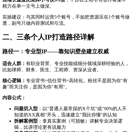
精力在单一主号上做深。
实操建议：与其同时运营5个账号，不如把资源压在1个账号做
透，副号只做内容测试和引流。
二、三条个人IP打造路径详解
路径一：专业型IP——靠知识壁垒建立权威
适合人群：
有职业背景、专业技能或细分领域深耕经验的人，
比如律师、财务、医生、工程师、资深从业者。
核心逻辑：
专业背书=信任背书=高转化。粉丝不是因为你"有
趣"而关注你，是因为你"有用"。
内容公式：
问题切入型
：以"普通人最常踩的X个坑"或"90%的人不
知道的XX真相"开头，迅速建立"我比你懂"的认知
拆解案例型
：拿真实案例（可脱敏）讲解专业决策逻
辑，比讲理论更有说服力