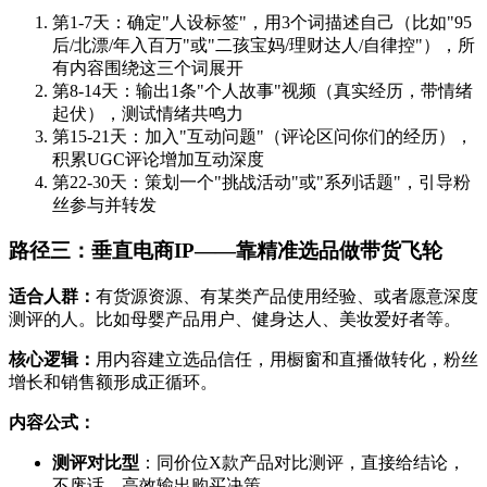
第1-7天：确定"人设标签"，用3个词描述自己（比如"95
后/北漂/年入百万"或"二孩宝妈/理财达人/自律控"），所
有内容围绕这三个词展开
第8-14天：输出1条"个人故事"视频（真实经历，带情绪
起伏），测试情绪共鸣力
第15-21天：加入"互动问题"（评论区问你们的经历），
积累UGC评论增加互动深度
第22-30天：策划一个"挑战活动"或"系列话题"，引导粉
丝参与并转发
路径三：垂直电商IP——靠精准选品做带货飞轮
适合人群：
有货源资源、有某类产品使用经验、或者愿意深度
测评的人。比如母婴产品用户、健身达人、美妆爱好者等。
核心逻辑：
用内容建立选品信任，用橱窗和直播做转化，粉丝
增长和销售额形成正循环。
内容公式：
测评对比型
：同价位X款产品对比测评，直接给结论，
不废话，高效输出购买决策