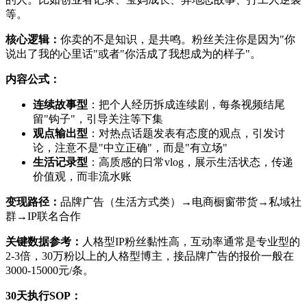
等。
核心逻辑：
你卖的不是知识，是共鸣。粉丝关注你是因为"你
说出了我的心里话"或者"你活成了我想成为的样子"。
内容公式：
连续故事型
：把个人经历拆成连续剧，每条视频结尾
留"钩子"，引导关注等下集
观点输出型
：对热点话题发表有态度的观点，引发讨
论，注意不是"中立正确"，而是"有立场"
生活记录型
：高质感的日常vlog，展示生活状态，传递
价值观，而非流水账
变现路径：
品牌广告（生活方式类）→电商橱窗带货→私域社
群→IP联名合作
关键数据参考：
人格型IP粉丝黏性高，互动率通常是专业型的
2-3倍，30万粉以上的人格型博主，接品牌广告的报价一般在
3000-15000元/条。
30天执行SOP：