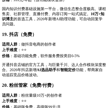
国内知识付费基础设施第一平台，微信生态整合度极高。课程
售卖、社群管理、直播付费、内容订阅一站式搞定。
10万+知
识博主
的首选工具，2026年新增AI助理功能，可自动回复学
员问题。
19. 抖店（免费）
适用人群
：做抖音电商的创作者
上手难度
：⭐⭐
价格
：基础功能免费，软件服务费按类目0-5%
开通抖音店铺的官方工具，与巨量千川、达人合作模块深度整
合。2026年抖店新增
AI选品助手
和
智能定价
功能，帮商家自
动追踪竞品价格波动。
20. 粉丝管家（免费/付费）
适用人群
：粉丝量级10万+的创作者
上手难度
：⭐⭐
价格
：基础版免费，高级版99元/月