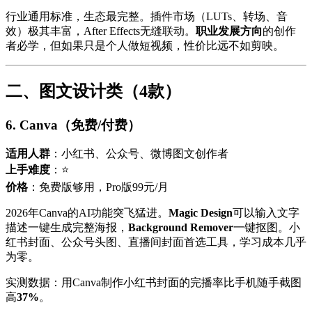
行业通用标准，生态最完整。插件市场（LUTs、转场、音
效）极其丰富，After Effects无缝联动。
职业发展方向
的创作
者必学，但如果只是个人做短视频，性价比远不如剪映。
二、图文设计类（4款）
6. Canva（免费/付费）
适用人群
：小红书、公众号、微博图文创作者
上手难度
：⭐
价格
：免费版够用，Pro版99元/月
2026年Canva的AI功能突飞猛进。
Magic Design
可以输入文字
描述一键生成完整海报，
Background Remover
一键抠图。小
红书封面、公众号头图、直播间封面首选工具，学习成本几乎
为零。
实测数据：用Canva制作小红书封面的完播率比手机随手截图
高
37%
。