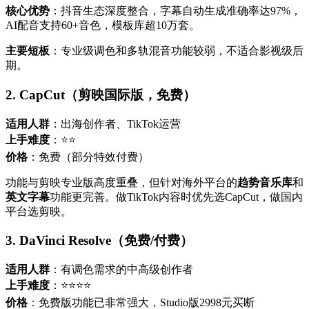
核心优势
：抖音生态深度整合，字幕自动生成准确率达97%，
AI配音支持60+音色，模板库超10万套。
主要短板
：专业级调色和多轨混音功能较弱，不适合影视级后
期。
2. CapCut（剪映国际版，免费）
适用人群
：出海创作者、TikTok运营
上手难度
：⭐⭐
价格
：免费（部分特效付费）
功能与剪映专业版高度重叠，但针对海外平台的
趋势音乐库
和
英文字幕
功能更完善。做TikTok内容时优先选CapCut，做国内
平台选剪映。
3. DaVinci Resolve（免费/付费）
适用人群
：有调色需求的中高级创作者
上手难度
：⭐⭐⭐⭐
价格
：免费版功能已非常强大，Studio版2998元买断