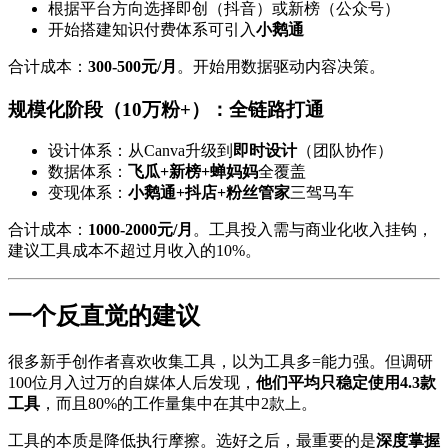
根据平台方向选择即创（抖音）或新榜（公众号）
开始搭建知识付费体系可引入
小鹅通
合计成本：
300-500元/月
。开始用数据驱动内容决策。
规模化阶段（10万粉+）：全链路打通
设计体系：从Canva升级到
即时设计
（团队协作）
数据体系：
飞瓜+新榜+蝉妈妈
全覆盖
变现体系：
小鹅通+抖店+粉丝管家
三驾马车
合计成本：
1000-2000元/月
。工具投入需与商业化收入挂钩，
建议工具成本不超过月收入的10%。
一个反直觉的建议
很多新手创作者喜欢收集工具，以为工具多=能力强。但调研
100位月入过万的自媒体人后发现，
他们平均只稳定使用4.3款
工具
，而且80%的工作量集中在其中2款上。
工具的本质是降低执行摩擦。选好之后，最重要的是
深度掌握