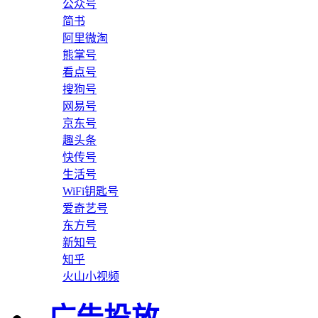
公众号
简书
阿里微淘
熊掌号
看点号
搜狗号
网易号
京东号
趣头条
快传号
生活号
WiFi钥匙号
爱奇艺号
东方号
新知号
知乎
火山小视频
广告投放