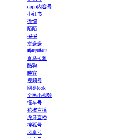
oppo内容号
小红书
微博
陌陌
探探
拼多多
哔哩哔哩
喜马拉雅
酷狗
映客
视频号
网易look
全民小视频
懂车号
花椒直播
虎牙直播
搜狐号
凤凰号