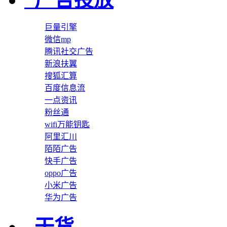
巨量引擎
微信mp
腾讯社交广告
新浪扶翼
搜狐汇算
百度信息流
一点资讯
粉丝通
wifi万能钥匙
阿里汇川
陌陌广告
快手广告
oppo广告
小米广告
华为广告
干货