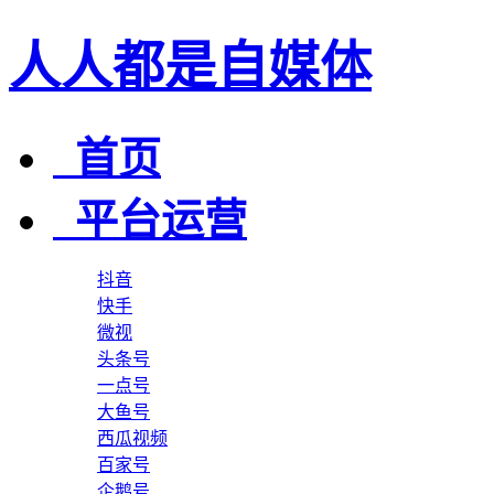
人人都是自媒体
首页
平台运营
抖音
快手
微视
头条号
一点号
大鱼号
西瓜视频
百家号
企鹅号